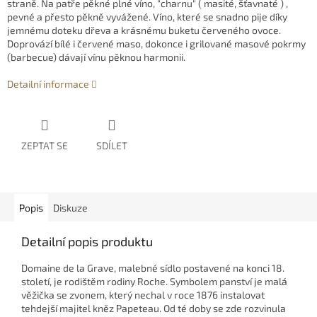
straně. Na patře pěkné plné víno, "charnu" ( masité, šťavnaté ) ,
pevné a přesto pěkně vyvážené. Víno, které se snadno pije díky
jemnému doteku dřeva a krásnému buketu červeného ovoce.
Doprovází bílé i červené maso, dokonce i grilované masové pokrmy
(barbecue) dávají vínu pěknou harmonii.
Detailní informace
ZEPTAT SE
SDÍLET
Popis
Diskuze
Detailní popis produktu
Domaine de la Grave, malebné sídlo postavené na konci 18.
století, je rodištěm rodiny Roche. Symbolem panství je malá
věžička se zvonem, který nechal v roce 1876 instalovat
tehdejší majitel kněz Papeteau. Od té doby se zde rozvinula