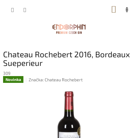
Přejít
NÁKUP
na
obsah
KOŠÍK
Chateau Rochebert 2016, Bordeaux
Sueperieur
309
Značka:
Chateau Rochebert
Novinka