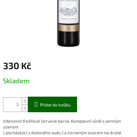
330 Kč
Měrná
Skladem
cena:
Přidat do košíku
Intenzivní třešňově červená barva. Komplexní vůně s jemným
uzeným
( pocházející z dubového sudu ) a červeným ovocem na druhé