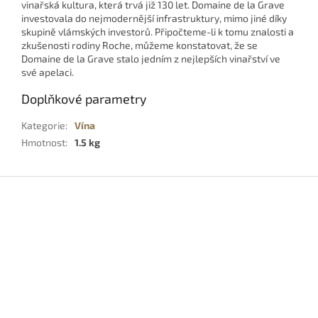
vinařská kultura, která trvá již 130 let. Domaine de la Grave
investovala do nejmodernější infrastruktury, mimo jiné díky
skupině vlámských investorů. Připočteme-li k tomu znalosti a
zkušenosti rodiny Roche, můžeme konstatovat, že se
Domaine de la Grave stalo jedním z nejlepších vinařství ve
své apelaci.
Doplňkové parametry
Kategorie
:
Vína
Hmotnost
:
1.5 kg
Z
á
p
a
t
í