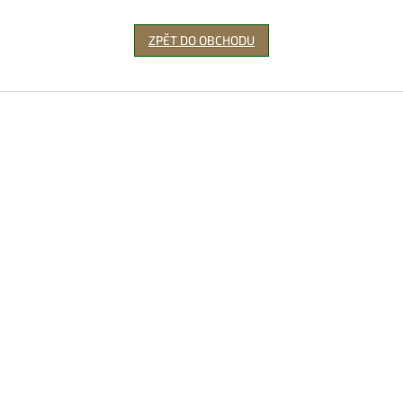
ZPĚT DO OBCHODU
Z
á
p
a
t
í