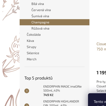
o
n
p
Bílá vína
d
e
i
Červená vína
u
l
s
k
Šumivá vína
p
t
Champagne
r
ů
o
Růžová vína
d
Čokoláda
u
Káva
Cloue
k
Sirupy
750 
t
Sklenice
ů
Merch
1 19
Top 5 produktů
Pro ty
Clouet
ENDORPHIN MAGIC imaGINe
500ml_43%
Select
749 Kč
výchoz
odrůd 
Tento 
ENDORPHIN HIGHLANDER
GIN_500ml_ 43%