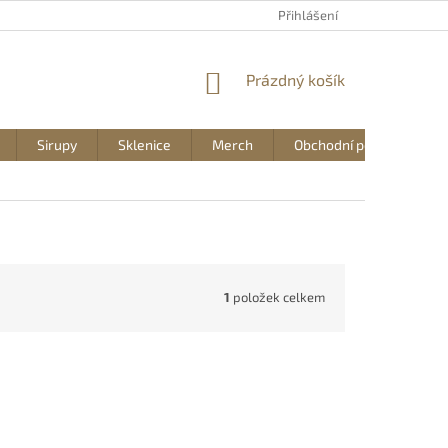
Přihlášení
NÁKUPNÍ
Prázdný košík
KOŠÍK
Sirupy
Sklenice
Merch
Obchodní podmínky
1
položek celkem