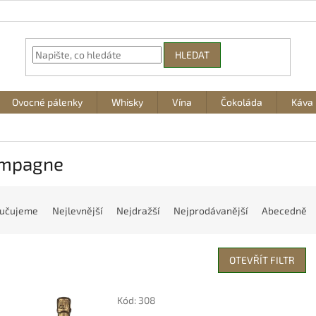
HLEDAT
Ovocné pálenky
Whisky
Vína
Čokoláda
Káva
mpagne
učujeme
Nejlevnější
Nejdražší
Nejprodávanější
Abecedně
OTEVŘÍT FILTR
Kód:
308