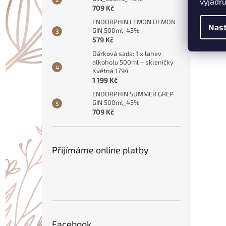
vyjadřu
709 Kč
ENDORPHIN LEMON DEMON
Nast
GIN 500ml_43%
579 Kč
Dárková sada: 1 x lahev
alkoholu 500ml + skleničky
Květná 1794
1 199 Kč
ENDORPHIN SUMMER GREP
GIN 500ml_43%
709 Kč
Přijímáme online platby
Facebook