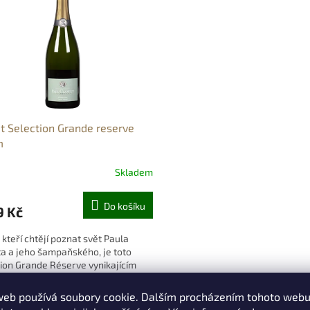
t Selection Grande reserve
m
Skladem
Do košíku
9 Kč
, kteří chtějí poznat svět Paula
a a jeho šampaňského, je toto
ion Grande Réserve vynikajícím
ím bodem. Jedná se o směs tří
typických pro tuto...
web používá soubory cookie. Dalším procházením tohoto web
O