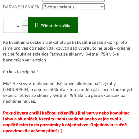
BARVA SKLENIČEK
Přidat do košíku
Ke kvalitnímu českému alkoholu patří kvalitní české sklo - proto
jsme pro vás do našich dárkových sad vybrali to nejlepší - krásné
ručně foukané sklenice Tethys ze sklárny Květná 1794 v 6-ti
barevných variantách.
Co kus to originál!
Můžete si vybrat libovolné dvě lahve alkoholu naší výroby
(ENDORPHIN) o objemu 500ml a k tomu jeden pár ručně foukaných
sklenic Tethys ze sklárny Květná 1794. Barvu páru skleniček už
necháme na vás.
Pokud byste chtěli každou skleničku jiné barvy nebo kombinaci
lahví a skleniček, která tu není uvedená anebo nejde zvolit,
napiště nám to do poznámky k objednávce. Objednávku ručně
upravíme dle vašeho přání ;-)