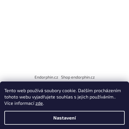
í
Endorphin.cz
Shop endorphin.cz
EET
fa fa-facebook
Tento web používá soubory cookie. Dalším procházením
tohoto webu vyjadřujete souhlas s jejich používáním..
Více informací
zde
.
Vytvořil Shoptet
Nastavení