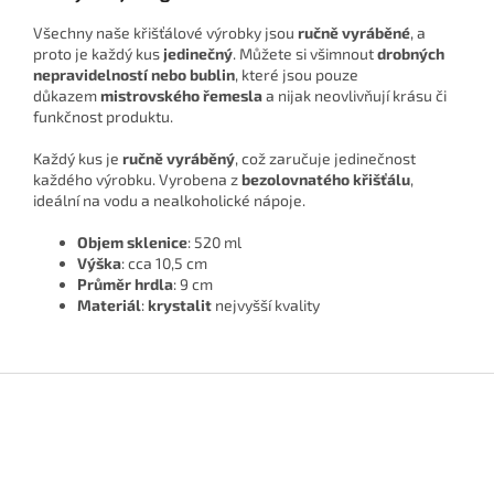
Všechny naše křišťálové výrobky jsou
ručně vyráběné
, a
proto je každý kus
jedinečný
. Můžete si všimnout
drobných
nepravidelností nebo bublin
, které jsou pouze
důkazem
mistrovského řemesla
a nijak neovlivňují krásu či
funkčnost produktu.
Každý kus je
ručně vyráběný
, což zaručuje jedinečnost
každého výrobku. Vyrobena z
bezolovnatého křišťálu
,
ideální na vodu a nealkoholické nápoje.
Objem sklenice
: 520 ml
Výška
: cca 10,5 cm
Průměr hrdla
: 9 cm
Materiál
:
krystalit
nejvyšší kvality
Z
á
p
a
t