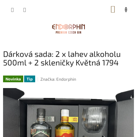
Přejít
NÁKUP
na
obsah
KOŠÍK
Dárková sada: 2 x lahev alkoholu
500ml + 2 skleničky Květná 1794
Značka:
Endorphin
Novinka
Tip