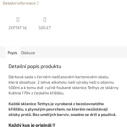
Detailní informace
ZEPTAT SE
SDÍLET
Popis
Diskuze
Detailní popis produktu
Dárková sada v černém nadčasovém kartonovém obalu,
která obsahuje 2 lahve alkoholu naší výroby naši o objemu
500ml a k tomu dvě ručně foukané sklenice Tethys ze sklárny
Květná 1794 z českého křišťálu.
Každá sklenice Tethys je vyrobená z bezolovnatého
křišťálu, s plynulým povrchem, na kterém nezůstávají
otisky prstů. Bez umělých barviv, snadno se drží a používá.
Každý kus je originál !!