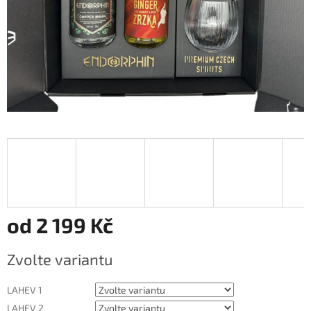
od
2 199 Kč
Měrná
Zvolte variantu
cena:
LAHEV 1
LAHEV 2