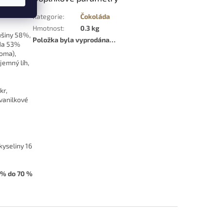
Kategorie
:
Čokoláda
Hmotnost
:
0.3 kg
ušiny 58%,
Položka byla vyprodána…
áda 53%
roma),
jemný líh,
kr,
 vanilkové
kyseliny 16
0 % do 70 %