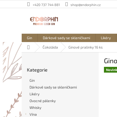
Přejít
+420 737 744 881
shop@endorphin.cz
na
obsah
Gin
Dárkové sady se skleničkami
Likéry
Domů
Čokoláda
Ginové pralinky 16 ks
P
Gino
o
Přeskočit
s
Kategorie
kategorie
Novin
t
r
Gin
a
Dárkové sady se skleničkami
n
Likéry
n
í
Ovocné pálenky
p
Whisky
a
Vína