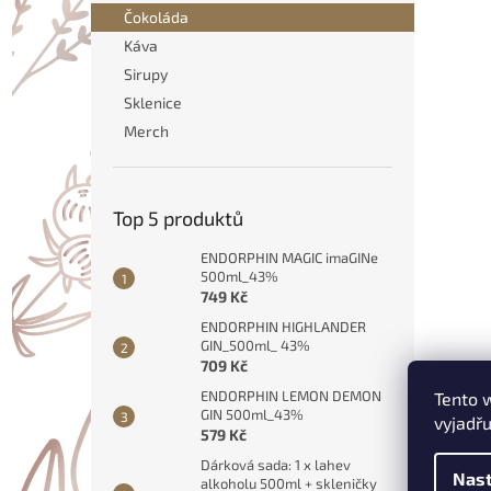
n
Čokoláda
e
Káva
l
Sirupy
Sklenice
Merch
Top 5 produktů
ENDORPHIN MAGIC imaGINe
500ml_43%
749 Kč
ENDORPHIN HIGHLANDER
GIN_500ml_ 43%
709 Kč
ENDORPHIN LEMON DEMON
Tento 
GIN 500ml_43%
Popi
vyjadřu
579 Kč
Dárková sada: 1 x lahev
Nast
alkoholu 500ml + skleničky
Det