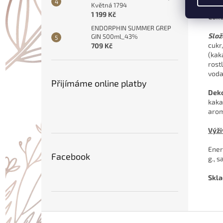
Květná 1794
1 199 Kč
Čoko
ENDORPHIN SUMMER GREP
Slož
GIN 500ml_43%
cukr
709 Kč
(kak
rost
voda
Přijímáme online platby
Deko
kak
arom
Výži
Ener
Facebook
g., s
Skla
Z