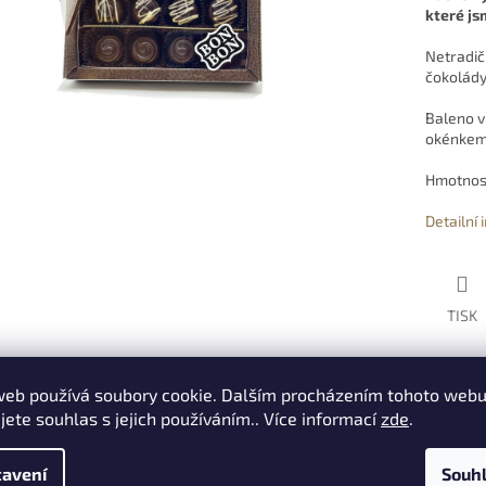
které js
Netradič
čokolády.
Baleno v
okénkem,
Hmotnost:
Detailní
TISK
web používá soubory cookie. Dalším procházením tohoto web
s
Diskuze
jete souhlas s jejich používáním.. Více informací
zde
.
avení
Souh
ailní popis produktu