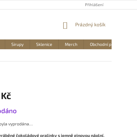
Přihlášení
NÁKUPNÍ
Prázdný košík
KOŠÍK
Sirupy
Sklenice
Merch
Obchodní podmínky
 Kč
odáno
 byla vyprodána…
ráběné čokoládové pralinky s jemně ginovou náplní,