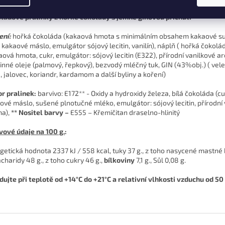
ládové pralinky z hořké čokolády s jemně ginovou příchutí
ení:
hořká čokoláda (kakaová hmota s minimálním obsahem kakaové s
,
kakaové máslo, emulgátor sójový lecitin, vanilín), náplň ( hořká čokol
aová hmota, cukr, emulgátor: sójový lecitin (E322), přírodní vanilkové a
linné oleje (palmový, řepkový), bezvodý mléčný tuk, GIN (43%obj.) ( vele
, jalovec,
koriandr, kardamom a další byliny a koření)
r pralinek:
barvivo: E172** - Oxidy a hydroxidy železa, bílá čokoláda (cu
aové
máslo, sušené plnotučné mléko, emulgátor: sójový lecitin, přírodní
a),
** Nositel barvy –
E555 – Křemičitan draselno-hlinitý
vové údaje na 100 g.
:
getická hodnota 2337 kJ / 558 kcal, tuky 37 g., z toho nasycené mastné 
acharidy 48 g., z toho cukry 46 g.,
bílkoviny
7,1 g., Sůl 0,08 g.
dujte při teplotě od +14°C do +21°C a relativní vlhkosti vzduchu od 5