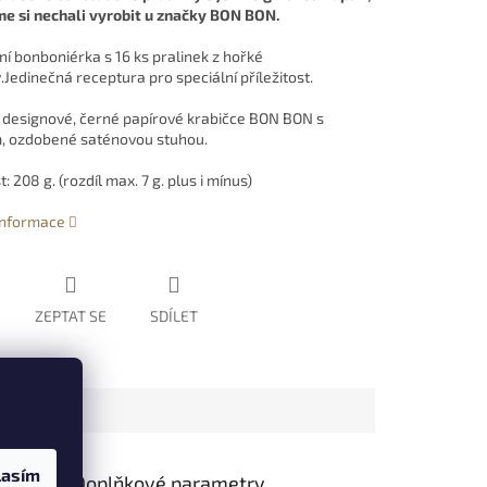
me si nechali vyrobit u značky BON BON.
ní bonboniérka s 16 ks pralinek z hořké
Jedinečná receptura pro speciální příležitost.
 designové, černé papírové krabičce BON BON s
 ozdobené saténovou stuhou.
 208 g. (rozdíl max. 7 g. plus i mínus)
 informace
ZEPTAT SE
SDÍLET
u
lasím
Doplňkové parametry