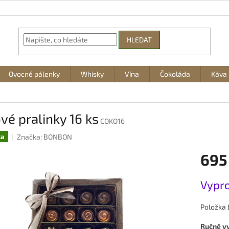
HLEDAT
Ovocné pálenky
Whisky
Vína
Čokoláda
Káva
vé pralinky 16 ks
COKO16
Značka:
BONBON
ka
695
Měrná
Vypr
cena:
Položka
Ručně vy