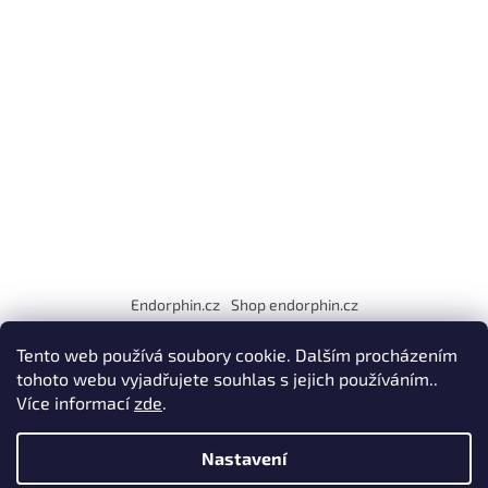
t
í
Endorphin.cz
Shop endorphin.cz
EET
fa fa-facebook
Tento web používá soubory cookie. Dalším procházením
tohoto webu vyjadřujete souhlas s jejich používáním..
Více informací
zde
.
Vytvořil Shoptet
Nastavení