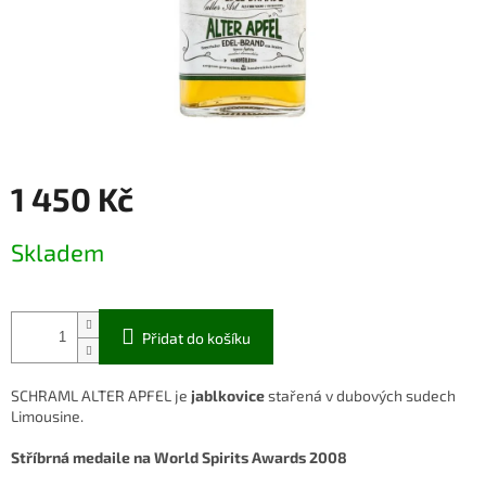
1 450 Kč
Měrná
Skladem
cena:
Přidat do košíku
SCHRAML ALTER APFEL je
jablkovice
stařená v dubových sudech
Limousine.
Stříbrná
medaile
na World Spirits Awards
20
08