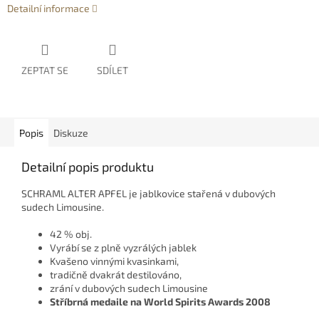
Detailní informace
ZEPTAT SE
SDÍLET
Popis
Diskuze
Detailní popis produktu
SCHRAML ALTER APFEL je jablkovice stařená v dubových
sudech Limousine.
42 % obj.
Vyrábí se z plně vyzrálých jablek
Kvašeno vinnými kvasinkami,
tradičně dvakrát destilováno,
zrání v dubových sudech Limousine
Stříbrná
medaile
na World Spirits Awards
20
08