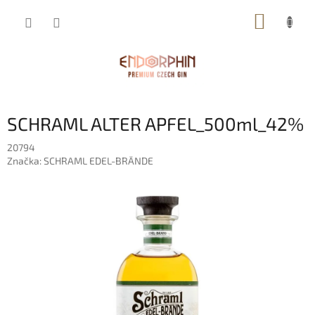
Přejít
NÁKUP
na
obsah
KOŠÍK
SCHRAML ALTER APFEL_500ml_42%
20794
Značka:
SCHRAML EDEL-BRÄNDE