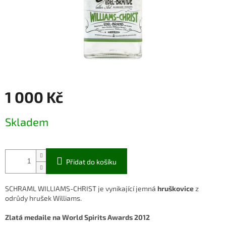
1 000 Kč
Měrná
Skladem
cena:
Přidat do košíku
SCHRAML WILLIAMS-CHRIST je vynikající jemná
hruškovice
z
odrůdy hrušek Williams.
Zlatá
medaile na
World
Spirits
Awards
2012