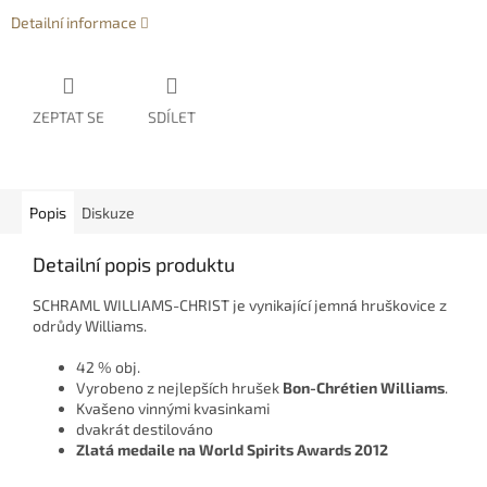
Detailní informace
ZEPTAT SE
SDÍLET
Popis
Diskuze
Detailní popis produktu
SCHRAML WILLIAMS-CHRIST je vynikající jemná hruškovice z
odrůdy Williams.
42 % obj.
Vyrobeno z nejlepších hrušek
Bon-
Chrétien
Williams
.
Kvašeno vinnými kvasinkami
dvakrát destilováno
Zlatá
medaile na
World
Spirits
Awards
2012