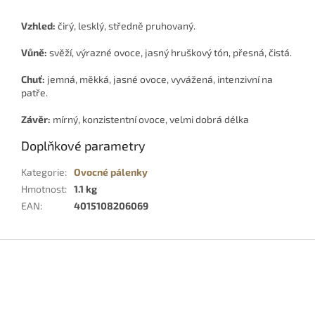
Vzhled:
čirý, lesklý, středně pruhovaný.
Vůně:
svěží, výrazné ovoce, jasný hruškový tón, přesná, čistá.
Chuť:
jemná, měkká, jasné ovoce, vyvážená, intenzivní na
patře.
Závěr:
mírný, konzistentní ovoce, velmi dobrá délka
Doplňkové parametry
Kategorie
:
Ovocné pálenky
Hmotnost
:
1.1 kg
EAN
:
4015108206069
Z
á
p
a
t