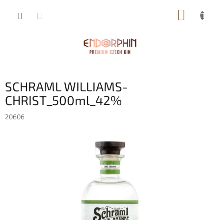
Přejít
NÁKUP
na
obsah
KOŠÍK
SCHRAML WILLIAMS-
CHRIST_500ml_42%
20606