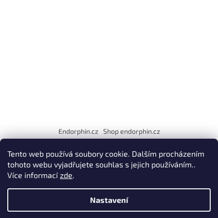
í
Endorphin.cz
Shop endorphin.cz
EET
fa fa-facebook
Tento web používá soubory cookie. Dalším procházením
tohoto webu vyjadřujete souhlas s jejich používáním..
Více informací
zde
.
Vytvořil Shoptet
Nastavení