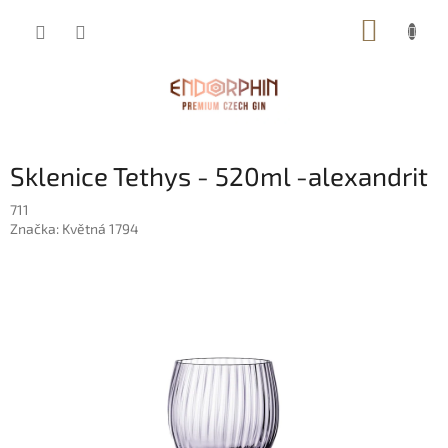
Přejít
NÁKUP
na
obsah
KOŠÍK
Sklenice Tethys - 520ml -alexandrit
711
Značka:
Květná 1794