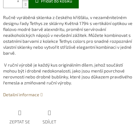
Přidat do košíku
Ručně vyráběná sklenka z českého křišťálu, v nezaměnitelném
designu řady Tethys ze sklárny Květná 1794 s vertikální optikou ve
fialovo modré barvě alexndritu
, promění servírování
nealkoholických nápojů v nevšední zážitek.
Můžete kombinovat s
ostatními barvami z kolekce Tethys colors pro snadné rozpoznání
vlastní sklenky nebo vytvořit střízlivě elegantní kombinaci v jedné
barvě.
V ruční výrobě je každý kus originálním dílem, jehož součástí
mohou být i drobné nedokonalosti, jako jsou menší povrchové
nerovnosti nebo drobné bublinky, které jsou důkazem pravdivého
řemesla a zmiňované ruční výroby.
Detailní informace
ZEPTAT SE
SDÍLET