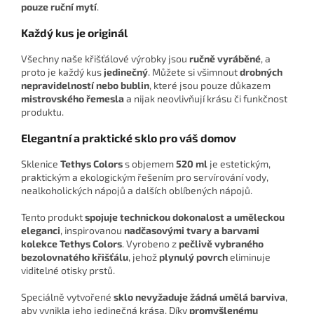
pouze ruční mytí
.
Každý kus je originál
Všechny naše křišťálové výrobky jsou
ručně vyráběné
, a
proto je každý kus
jedinečný
. Můžete si všimnout
drobných
nepravidelností nebo bublin
, které jsou pouze důkazem
mistrovského řemesla
a nijak neovlivňují krásu či funkčnost
produktu.
Elegantní a praktické sklo pro váš domov
Sklenice
Tethys Colors
s objemem
520 ml
je estetickým,
praktickým a ekologickým řešením pro servírování vody,
nealkoholických nápojů a dalších oblíbených nápojů.
Tento produkt
spojuje technickou dokonalost a uměleckou
eleganci
, inspirovanou
nadčasovými tvary a barvami
kolekce Tethys Colors
. Vyrobeno z
pečlivě vybraného
bezolovnatého křišťálu
, jehož
plynulý povrch
eliminuje
viditelné otisky prstů.
Speciálně vytvořené
sklo nevyžaduje žádná umělá barviva
,
aby vynikla jeho jedinečná krása. Díky
promyšlenému