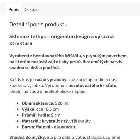
Popis
Diskuze
Detailní popis produktu
Sklenice Tethys – originální design a výrazná
struktura
Vyrobená z bezolovnatého křišťálu, s plynulým povrchem,
na kterém nezůstávají otisky prstů. Bez umělých barviv,
snadno se drží a používá.
Každý kus je
ručně vyráběný
, což zaručuje jedinečnost
každého výrobku. Vyrobena z
bezolovnatého křišťálu
,
ideální na vodu a nealkoholické nápoje.
Objem sklenice
: 520 ml
Výška
: cca 10,5 cm
Průměr hrdla
: 9 cm
Materiál
:
krystalit
nejvyšší kvality
Barva
:
fialová - alexandrit
Vhodná do myčky
, ale pro delší životnost doporučujeme