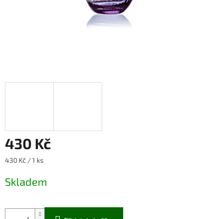
430 Kč
Měrná
430 Kč / 1 ks
cena:
Skladem