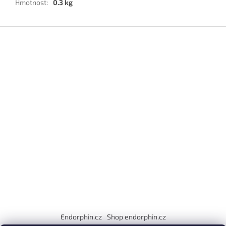
Hmotnost
:
0.3 kg
Z
á
p
a
t
í
Endorphin.cz
Shop endorphin.cz