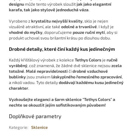
designu
může tento výrobek sloužit
jak jako elegantní
karafa, tak jako stylově jednoduchá váza
.
Vyrobeno z
krystalitu nejvyšší kvality
, sklo je nejen
vizuálně atraktivní, ale také
odolné a trvanlivé
. I když je
vhodné do myčky
, doporučujeme
pouze ruční mytí
, aby si
produkt uchoval svou brilantní krásu po dlouhou dobu.
Drobné detaily, které činí každý kus jedinečným
Každý křišťálový výrobek z kolekce
Tethys Colors
je
ručně
vyráběný
, což znamená, že žádné dvě sklenice nejsou
zcela
totožné
.
Malé nepravidelnosti
či
drobné vzduchové
bublinky
jsou znakem
láskyplného řemeslného zpracování
,
a nikoli vadou. Tyto detaily
dodávají každému kusu jedinečný
charakter
.
Vyzkoušejte eleganci a šarm sklenice "Tethys Colors" a
nechte se okouzlit jejím sofistikovaným půvabem!
Doplňkové parametry
Kategorie
:
Sklenice